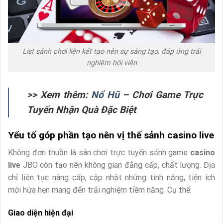
List sảnh chơi liên kết tạo nên sự sáng tạo, đáp ứng trải
nghiệm hội viên
>> Xem thêm:
Nổ Hũ
– Chơi Game Trực
Tuyến Nhận Quà Đặc Biệt
Yếu tố góp phần tạo nên vị thế sảnh casino live
Không đơn thuần là sân chơi trực tuyến sảnh game
casino
live
JBO còn tạo nên không gian đẳng cấp, chất lượng. Địa
chỉ liên tục nâng cấp, cập nhật những tính năng, tiện ích
mới hứa hẹn mang đến trải nghiệm tiềm năng. Cụ thể:
Giao diện hiện đại