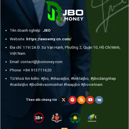
Tên doanh nghiệp :
JBO
Website:
https://awnemy.cn.com/
Địa chỉ: 119/2A Đ. Sư Vạn Hạnh, Phường 2, Quận 10, Hồ Chí Minh,
Việt Nam.
Email:
contact@jbomoney.com
Phone: +84 913711620
Từ khoá tìm kiếm: #jbo, #nhacaijbo, #linktaijbo, #jibodangnhap
#caidatjbo #jbolinkvaomoinhat #taiapjbo #jbovietnam
Theo dõi chúng tôi