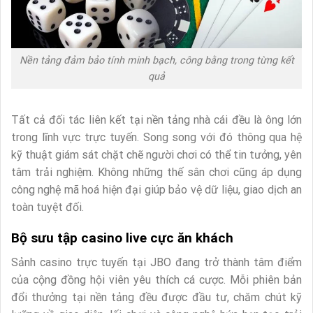
Nền tảng đảm bảo tính minh bạch, công bằng trong từng kết
quả
Tất cả đối tác liên kết tại nền tảng nhà cái đều là ông lớn
trong lĩnh vực trực tuyến. Song song với đó thông qua hệ
kỹ thuật giám sát chặt chẽ người chơi có thể tin tưởng, yên
tâm trải nghiệm. Không những thế sân chơi cũng áp dụng
công nghệ mã hoá hiện đại giúp bảo vệ dữ liệu, giao dịch an
toàn tuyệt đối.
Bộ sưu tập casino live cực ăn khách
Sảnh casino trực tuyến tại JBO đang trở thành tâm điểm
của cộng đồng hội viên yêu thích cá cược. Mỗi phiên bản
đổi thưởng tại nền tảng đều được đầu tư, chăm chút kỹ