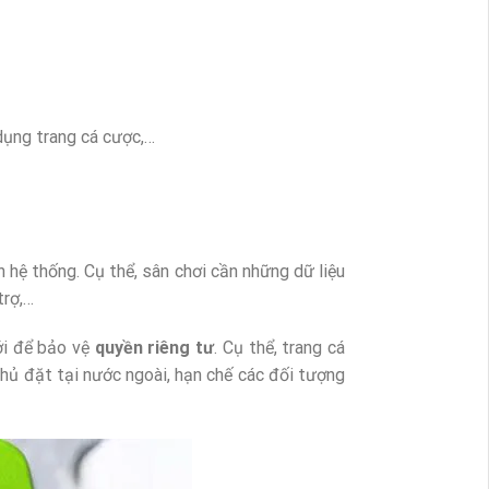
 dụng trang cá cược,…
 hệ thống. Cụ thể, sân chơi cần những dữ liệu
trợ,…
ới để bảo vệ
quyền riêng tư
. Cụ thể, trang cá
chủ đặt tại nước ngoài, hạn chế các đối tượng