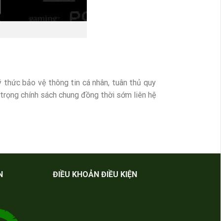
ý thức bảo vệ thông tin cá nhân, tuân thủ quy
n trọng chính sách chung đồng thời sớm liên hệ
N
ĐIỀU KHOẢN ĐIỀU KIỆN