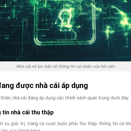
Nhà cái nỗ lực bảo vệ thông tin cá nhân của hội viên
 đang được nhà cái áp dụng
 thiện, nhà cái đang áp dụng các chính sách quan trọng dưới đây:
 tin nhà cái thu thập
h vụ giải trí, trang cá cược buộc phải thu thập thông tin cá n
 liệu của khách hàng.