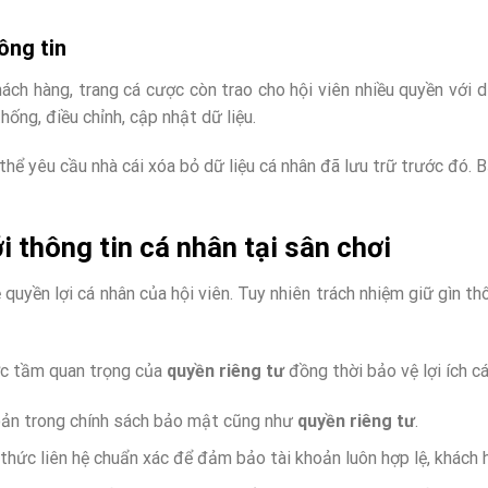
ông tin
ách hàng, trang cá cược còn trao cho hội viên nhiều quyền với dữ
thống, điều chỉnh, cập nhật dữ liệu.
 thể yêu cầu nhà cái xóa bỏ dữ liệu cá nhân đã lưu trữ trước đó.
i thông tin cá nhân tại sân chơi
 quyền lợi cá nhân của hội viên. Tuy nhiên trách nhiệm giữ gìn t
ợc tầm quan trọng của
quyền riêng tư
đồng thời bảo vệ lợi ích 
oản trong chính sách bảo mật cũng như
quyền riêng tư
.
thức liên hệ chuẩn xác để đảm bảo tài khoản luôn hợp lệ, khách 