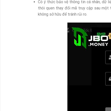
Có ý thức bảo vệ thông tin cá nhân, dữ l
thói quen thay đổi mã truy cập sau một t
không sở hữu để tránh rủi ro.