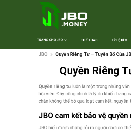
Chuyển
đến
nội
dung
TRANG CHỦ JBO
THỂ THAO
TỶ LỆ KÈO
JBO
»
Quyền Riêng Tư – Tuyên Bố Của JB
Quyền Riêng T
Quyền riêng tư
luôn là một trong những vấ
hội viên. Đây cũng chính là lý do khiến trang
chắn không thể bỏ qua loạt cam kết, nguyên 
JBO cam kết bảo vệ quyền 
JBO hiểu được những rủi ro người chơi có thể 