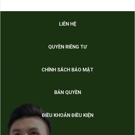
LIÊN HỆ
QUYỀN RIÊNG TƯ
CHÍNH SÁCH BẢO MẬT
BẢN QUYỀN
ĐIỀU KHOẢN ĐIỀU KIỆN