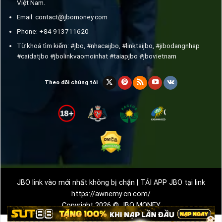
Việt Nam.
Email:
contact@jbomoney.com
Phone: +84 913711620
Từ khoá tìm kiếm: #jbo, #nhacaijbo, #linktaijbo, #jibodangnhap
#caidatjbo #jbolinkvaomoinhat #taiapjbo #jbovietnam
Theo dõi chúng tôi
JBO
link vào mới nhất không bị chặn |
TẢI APP JBO
tại link
https://awnemy.cn.com/
Copyright 2026 ©
JBO MONEY