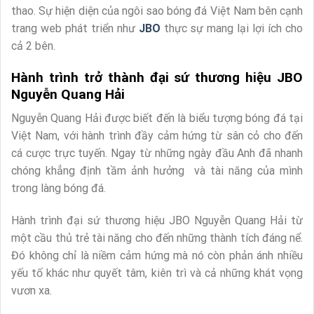
thao. Sự hiện diện của ngôi sao bóng đá Việt Nam bên cạnh
trang web phát triển như
JBO
thực sự mang lại lợi ích cho
cả 2 bên.
Hành trình trở thành đại sứ thương hiệu JBO
Nguyễn Quang Hải
Nguyễn Quang Hải được biết đến là biểu tượng bóng đá tại
Việt Nam, với hành trình đầy cảm hứng từ sân cỏ cho đến
cá cược trực tuyến. Ngay từ những ngày đầu Anh đã nhanh
chóng khẳng định tầm ảnh hưởng và tài năng của mình
trong làng bóng đá.
Hành trình đại sứ thương hiệu JBO Nguyễn Quang Hải từ
một cầu thủ trẻ tài năng cho đến những thành tích đáng nể.
Đó không chỉ là niềm cảm hứng mà nó còn phản ánh nhiều
yếu tố khác như quyết tâm, kiên trì và cả những khát vọng
vươn xa.