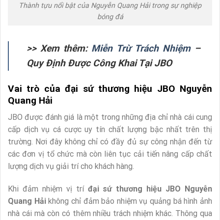
Thành tựu nổi bật của Nguyễn Quang Hải trong sự nghiệp
bóng đá
>> Xem thêm:
Miễn Trừ Trách Nhiệm
–
Quy Định Được Công Khai Tại JBO
Vai trò của đại sứ thương hiệu JBO Nguyễn
Quang Hải
JBO được đánh giá là một trong những địa chỉ nhà cái cung
cấp dịch vụ cá cược uy tín chất lượng bậc nhất trên thị
trường. Nơi đây không chỉ có đầy đủ sự công nhận đến từ
các đơn vị tổ chức mà còn liên tục cải tiến nâng cấp chất
lượng dịch vụ giải trí cho khách hàng.
Khi đảm nhiệm vị trí
đại sứ thương hiệu JBO Nguyễn
Quang Hải
không chỉ đảm bảo nhiệm vụ quảng bá hình ảnh
nhà cái mà còn có thêm nhiều trách nhiệm khác. Thông qua