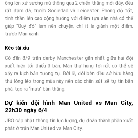
ông lớn xứ sương mù thông qua 2 chiến thắng mới đây, đều
rất đậm đà, trước Sociedad và Leicester. Phong độ tốt,
tinh thần lên cao cộng hưởng với điểm tựa sân nhà có thể
giúp “Quỷ đỏ” làm nên chuyện, chí ít là giành một điểm,
trước Man xanh.
Kèo tài xỉu
Có đến 8/9 trận derby Manchester gần nhất giữa hai đội
xuất hiện tối thiểu 3 bàn. Màn thư hùng tới rất có thể sẽ
xảy ra kịch bản tương tự. Bởi lẽ, đôi bên đều sở hữu hàng
thủ lỏng lẻo trong mùa này nên các chân sút sẽ tự tin bắn
phá, tạo ra “mưa” bàn thắng.
Dự kiến đội hình Man United vs Man City,
22h30 ngày 6/4
JBO cập nhật thông tin lực lượng, dự đoán thành phần xuất
phát ở trận Man United vs Man City.