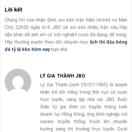
Lời kết
Chúng tôi vừa nhận định, soi kèo trận Man United vs Man
City, 22h30 ngày 6/4. JBO sẽ soi kèo nhiều trận cầu hấp
dẫn khác để anh em có trải nghiệm cược đa dạng, dễ trúng.
Hãy thường xuyên theo dõi chuyên mục
lịch thi đấu bóng
đá tỷ lệ kèo hôm nay
bạn nhé.
LÝ GIA THÀNH JBO
Lý Gia Thành (sinh 29/07/1985) là doanh
nhân trẻ nổi tiếng trong lĩnh vực cá cược
trực tuyến, sáng lập nhà cái JBO. Xuất
thân từ gia đình có truyền thống kinh
doanh tại Hồng Kông, ông khởi nghiệp với
casino truyền thống trước khi chuyển
hướng sang thị trường trực tuyến. Dưới