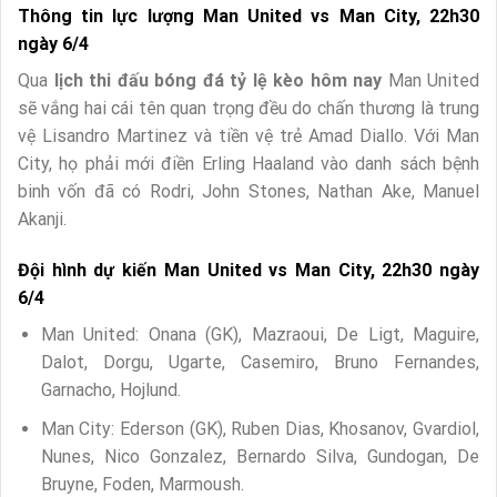
Thông tin lực lượng Man United vs Man City, 22h30
ngày 6/4
Qua
lịch thi đấu bóng đá tỷ lệ kèo hôm nay
Man United
sẽ vắng hai cái tên quan trọng đều do chấn thương là trung
vệ Lisandro Martinez và tiền vệ trẻ Amad Diallo. Với Man
City, họ phải mới điền Erling Haaland vào danh sách bệnh
binh vốn đã có Rodri, John Stones, Nathan Ake, Manuel
Akanji.
Đội hình dự kiến Man United vs Man City, 22h30 ngày
6/4
Man United: Onana (GK), Mazraoui, De Ligt, Maguire,
Dalot, Dorgu, Ugarte, Casemiro, Bruno Fernandes,
Garnacho, Hojlund.
Man City: Ederson (GK), Ruben Dias, Khosanov, Gvardiol,
Nunes, Nico Gonzalez, Bernardo Silva, Gundogan, De
Bruyne, Foden, Marmoush.