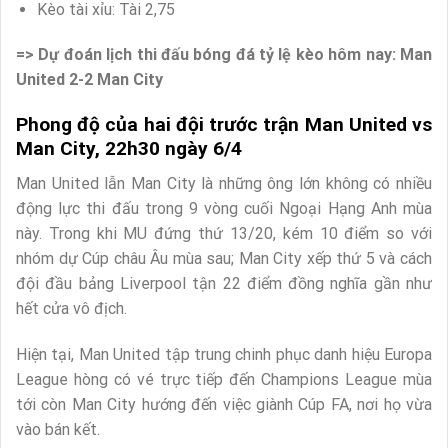
Kèo tài xỉu: Tài 2,75
=> Dự đoán lịch thi đấu bóng đá tỷ lệ kèo hôm nay: Man
United 2-2 Man City
Phong độ của hai đội trước trận Man United vs
Man City, 22h30 ngày 6/4
Man United lẫn Man City là những ông lớn không có nhiều
động lực thi đấu trong 9 vòng cuối Ngoại Hạng Anh mùa
này. Trong khi MU đứng thứ 13/20, kém 10 điểm so với
nhóm dự Cúp châu Âu mùa sau; Man City xếp thứ 5 và cách
đội đầu bảng Liverpool tận 22 điểm đồng nghĩa gần như
hết cửa vô địch.
Hiện tại, Man United tập trung chinh phục danh hiệu Europa
League hòng có vé trực tiếp đến Champions League mùa
tới còn Man City hướng đến việc giành Cúp FA, nơi họ vừa
vào bán kết.