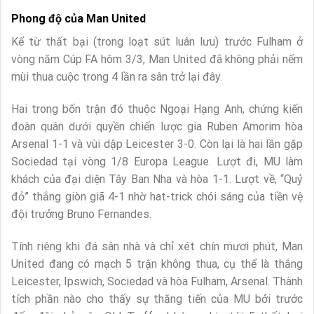
Phong độ của Man United
Kể từ thất bại (trong loạt sút luân lưu) trước Fulham ở
vòng năm Cúp FA hôm 3/3, Man United đã không phải nếm
mùi thua cuộc trong 4 lần ra sân trở lại đây.
Hai trong bốn trận đó thuộc Ngoại Hạng Anh, chứng kiến
đoàn quân dưới quyền chiến lược gia Ruben Amorim hòa
Arsenal 1-1 và vùi dập Leicester 3-0. Còn lại là hai lần gặp
Sociedad tại vòng 1/8 Europa League. Lượt đi, MU làm
khách của đại diện Tây Ban Nha và hòa 1-1. Lượt về, “Quỷ
đỏ” thắng giòn giã 4-1 nhờ hat-trick chói sáng của tiền vệ
đội trưởng Bruno Fernandes.
Tính riêng khi đá sân nhà và chỉ xét chín mươi phút, Man
United đang có mạch 5 trận không thua, cụ thể là thắng
Leicester, Ipswich, Sociedad và hòa Fulham, Arsenal. Thành
tích phần nào cho thấy sự thăng tiến của MU bởi trước