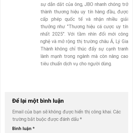
sự dẫn dắt của ông, JBO nhanh chóng trở
thành thương hiệu uy tín hàng đầu, được
cấp phép quốc tế và nhận nhiều giải
thưởng như "Thương hiệu cá cược uy tín
nhất 2025". Với tầm nhìn đổi mới công
nghệ và mở rộng thị trường châu Á, Lý Gia
Thành không chỉ thúc đẩy sự cạnh tranh
lành mạnh trong ngành mà còn nâng cao
tiêu chuẩn dịch vụ cho người dùng.
Để lại một bình luận
Email của bạn sẽ không được hiển thị công khai.
Các
trường bắt buộc được đánh dấu
*
Bình luận
*