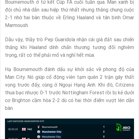
Bournemouth ở tứ kết Cúp FA cuối tuần qua. Man xanh bị
đội chủ nhà dẫn sau hiệp thứ nhất nhưng thắng chung cuộc
2-1 nhờ hai bàn thuộc về Erling Haaland và tân binh Omar
Marmoush.
Dẫu vậy, thầy trò Pep Guaridola nhận cái giá đắt sau chiến
thắng khi Haaland dính chấn thương tương đối nghiêm
trọng, rất có thể phải mổ và nghỉ hết mùa.
Hạ Bournemouth đánh dấu sự khởi sắc về phong độ của
Man City. Nó giúp cổ động viên tạm quên 2 trận gây thất
vọng trước đấy, cùng ở Ngoại Hạng Anh. Khi đó, Citizens
thua bạc nhược 0-1 trước Nottingham Forest rồi bị kẻ dưới
cơ Brighton cầm hòa 2-2 dù có hai thời điểm vượt lên dẫn
bàn.