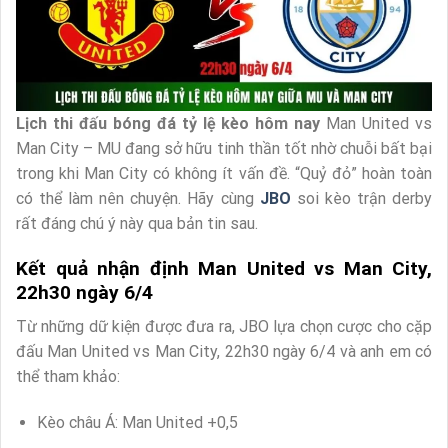
Lịch thi đấu bóng đá tỷ lệ kèo hôm nay
Man United vs
Man City – MU đang sở hữu tinh thần tốt nhờ chuỗi bất bại
trong khi Man City có không ít vấn đề. “Quỷ đỏ” hoàn toàn
có thể làm nên chuyện. Hãy cùng
JBO
soi kèo trận derby
rất đáng chú ý này qua bản tin sau.
Kết quả nhận định Man United vs Man City,
22h30 ngày 6/4
Từ những dữ kiện được đưa ra, JBO lựa chọn cược cho cặp
đấu Man United vs Man City, 22h30 ngày 6/4 và anh em có
thể tham khảo:
Kèo châu Á: Man United +0,5