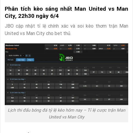
Phân tích kèo sáng nhất Man United vs Man
City, 22h30 ngày 6/4
JBO cập nhật tỉ lệ chính xác và soi kèo thơm trận Man
United vs Man City cho bet thủ.
Lịch thi đấu bóng đá tỷ lệ kèo hôm nay – Tỉ lệ cược trận Man
United vs Man City